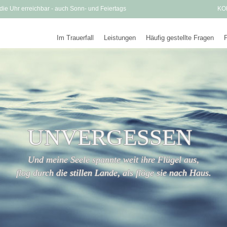
ie Uhr erreichbar - auch Sonn- und Feiertags
KO
Im Trauerfall
Leistungen
Häufig gestellte Fragen
UNVERGESSEN
Und meine Seele spannte weit ihre Flügel aus,
flog durch die stillen Lande, als flöge sie nach Haus.