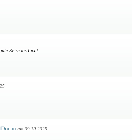
ute Reise ins Licht
025
tlDonau
am 09.10.2025