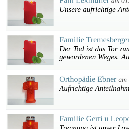
Fam Lexmüller
am 01
Unsere aufrichtige An
Familie Tremesberge
Der Tod ist das Tor z
gewordenen Weges. Auf
Orthopädie Ebner
am 
Aufrichtige Anteilnah
Familie Gerti u Leo
Trennung ist unser Lo