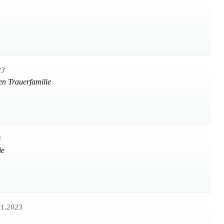
23
en Trauerfamilie
3
ie
01.2023