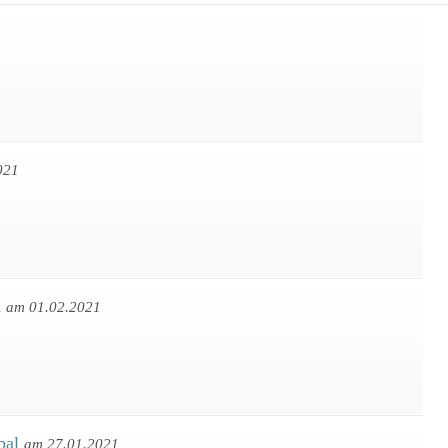
021
a
am 01.02.2021
bal
am 27.01.2021