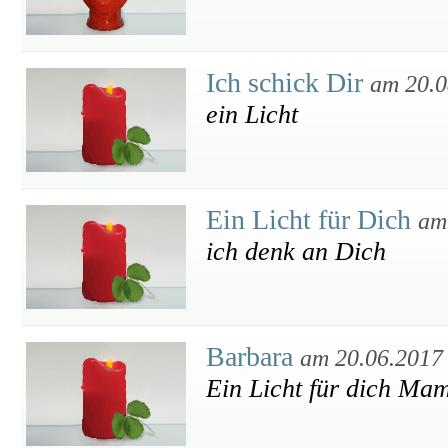
Ich schick Dir
am 20.0
ein Licht
Ein Licht für Dich
am
ich denk an Dich
Barbara
am 20.06.2017
Ein Licht für dich Ma