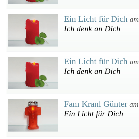
Ein Licht für Dich
am
Ich denk an Dich
Ein Licht für Dich
am
Ich denk an Dich
Fam Kranl Günter
am
Ein Licht für Dich