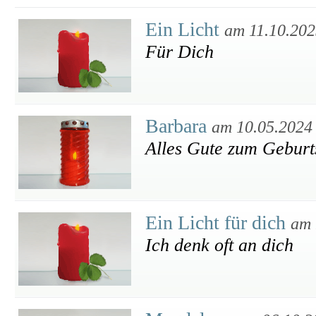
Ein Licht
am 11.10.20
Für Dich
Barbara
am 10.05.2024
Alles Gute zum Gebur
Ein Licht für dich
am 
Ich denk oft an dich