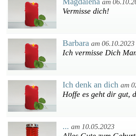
Magdalena
am 06.10.2
Vermisse dich!
Barbara
am 06.10.2023
Ich vermisse Dich Ma
Ich denk an dich
am 0
Hoffe es geht dir gut, d
...
am 10.05.2023
Alles Gute zum Gebur