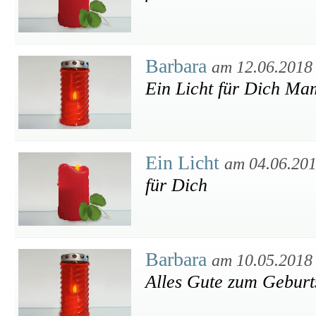
Barbara
am 12.06.2018
Ein Licht für Dich Ma
Ein Licht
am 04.06.20
für Dich
Barbara
am 10.05.2018
Alles Gute zum Gebur