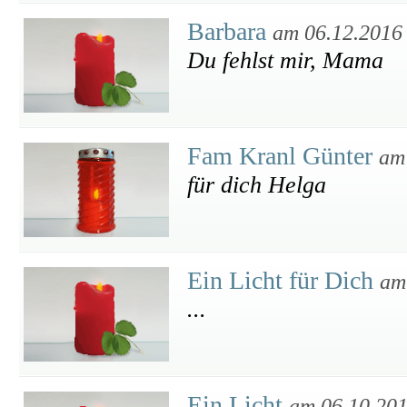
Barbara
am 06.12.2016
Du fehlst mir, Mama
Fam Kranl Günter
am
für dich Helga
Ein Licht für Dich
am
...
Ein Licht
am 06.10.20