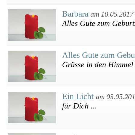
Barbara
am 10.05.2017
Alles Gute zum Geburt
Alles Gute zum Gebu
Grüsse in den Himmel
Ein Licht
am 03.05.20
für Dich ...