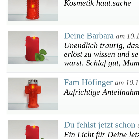
Kosmetik haut.sache
Deine Barbara
am 10.
Unendlich traurig, dass
erlöst zu wissen und 
warst. Schlaf gut, Ma
Fam Höfinger
am 10.1
Aufrichtige Anteilnah
Du fehlst jetzt schon
Ein Licht für Deine let