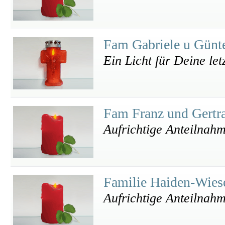
Fam Gabriele u Günt
Ein Licht für Deine let
Fam Franz und Gertra
Aufrichtige Anteilnahm
Familie Haiden-Wies
Aufrichtige Anteilnah