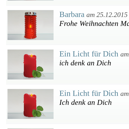
Barbara
am 25.12.2015
Frohe Weihnachten M
Ein Licht für Dich
am
ich denk an Dich
Ein Licht für Dich
am
Ich denk an Dich