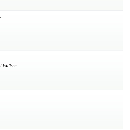
7
l Wallsee