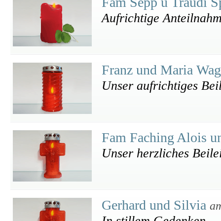
Fam Sepp u Traudi S
Aufrichtige Anteilnah
Franz und Maria Wa
Unser aufrichtiges Bei
Fam Faching Alois u
Unser herzliches Beile
Gerhard und Silvia
am
In stillem Gedenken